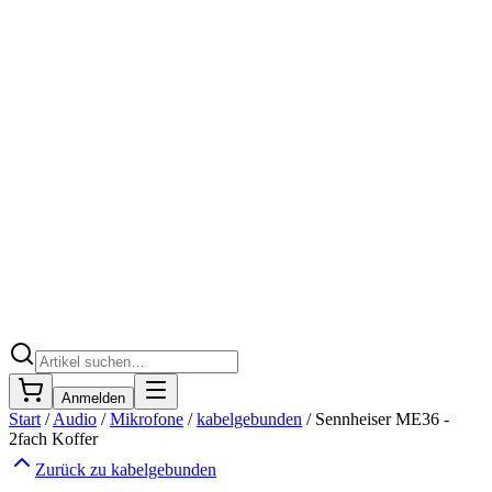
Anmelden
Start
/
Audio
/
Mikrofone
/
kabelgebunden
/
Sennheiser ME36 -
2fach Koffer
Zurück zu
kabelgebunden