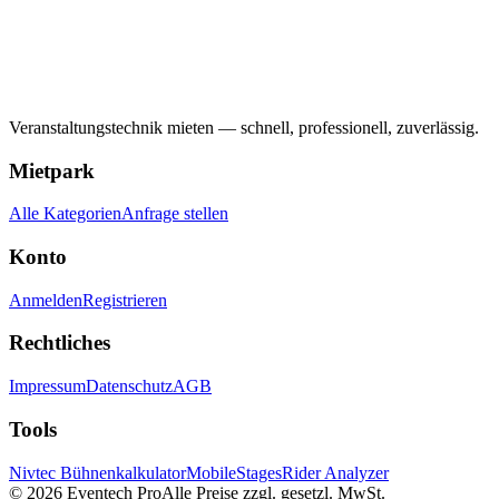
Veranstaltungstechnik mieten — schnell, professionell, zuverlässig.
Mietpark
Alle Kategorien
Anfrage stellen
Konto
Anmelden
Registrieren
Rechtliches
Impressum
Datenschutz
AGB
Tools
Nivtec Bühnenkalkulator
MobileStages
Rider Analyzer
©
2026
Eventech Pro
Alle Preise zzgl. gesetzl. MwSt.