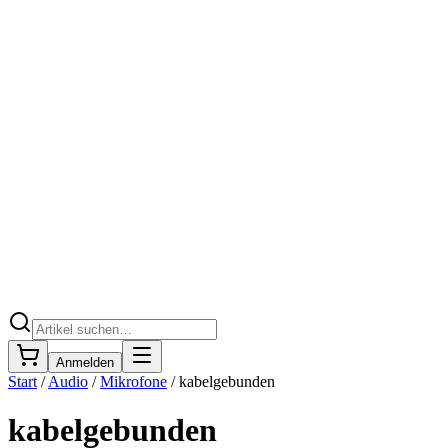
Anmelden
Start
/
Audio
/
Mikrofone
/
kabelgebunden
kabelgebunden