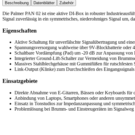
Beschreibung
Datenblätter
Zubehör
Die Palmer PAN 02 ist eine aktive DI-Box in robuster Industrieausfü
Signal zuverlässig in ein symmetrisches, niederohmiges Signal um, d
Eigenschaften
Aktive Schaltung für unverfälschte Signalübertragung und ein
Spannungsversorgung wahlweise über 9V-Blockbatterie oder 
Schaltbare Vordämpfung (Pad) um -20 dB zur Anpassung von L
Integrierter Ground-Lift-Schalter zur Vermeidung von Brumms
Massives Stahlblechgehäuse mit Gummifüßen für rutschfesten 
Link-Output (Klinke) zum Durchschleifen des Eingangssignals 
Einsatzgebiete
Direkte Abnahme von E-Gitarren, Bässen oder Keyboards für d
Anbindung von Laptops, Smartphones oder anderen unsymmetr
Einsatz in Tonstudios zur Impedanzanpassung und symmetrisch
Problemlösung bei Brumm- und Einstreugeräten im Signalweg 