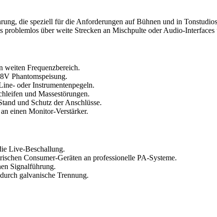
hrung, die speziell für die Anforderungen auf Bühnen und in Tonstudi
as problemlos über weite Strecken an Mischpulte oder Audio-Interfaces
en weiten Frequenzbereich.
48V Phantomspeisung.
ine- oder Instrumentenpegeln.
chleifen und Massestörungen.
Stand und Schutz der Anschlüsse.
an einen Monitor-Verstärker.
ie Live-Beschallung.
ischen Consumer-Geräten an professionelle PA-Systeme.
en Signalführung.
durch galvanische Trennung.