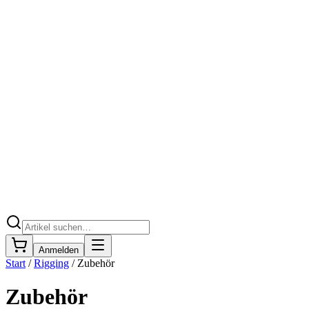
Anmelden
Start
/
Rigging
/
Zubehör
Zubehör