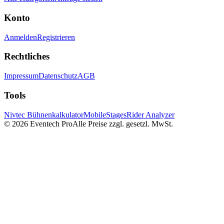
Konto
Anmelden
Registrieren
Rechtliches
Impressum
Datenschutz
AGB
Tools
Nivtec Bühnenkalkulator
MobileStages
Rider Analyzer
©
2026
Eventech Pro
Alle Preise zzgl. gesetzl. MwSt.