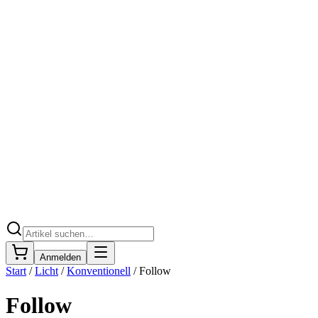
Anmelden
Start
/
Licht
/
Konventionell
/
Follow
Follow