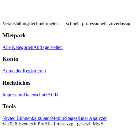
Veranstaltungstechnik mieten — schnell, professionell, zuverlässig.
Mietpark
Alle Kategorien
Anfrage stellen
Konto
Anmelden
Registrieren
Rechtliches
Impressum
Datenschutz
AGB
Tools
Nivtec Bühnenkalkulator
MobileStages
Rider Analyzer
©
2026
Eventech Pro
Alle Preise zzgl. gesetzl. MwSt.