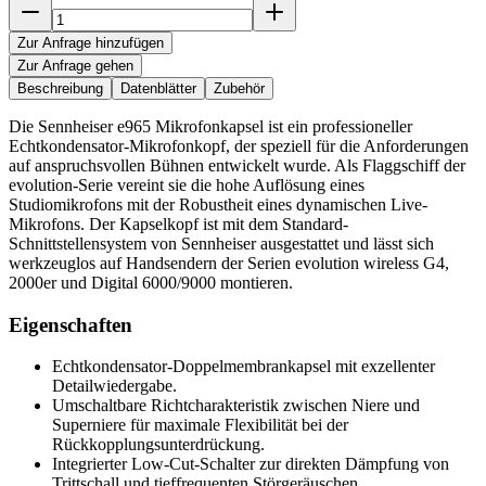
Zur Anfrage hinzufügen
Zur Anfrage gehen
Beschreibung
Datenblätter
Zubehör
Die Sennheiser e965 Mikrofonkapsel ist ein professioneller
Echtkondensator-Mikrofonkopf, der speziell für die Anforderungen
auf anspruchsvollen Bühnen entwickelt wurde. Als Flaggschiff der
evolution-Serie vereint sie die hohe Auflösung eines
Studiomikrofons mit der Robustheit eines dynamischen Live-
Mikrofons. Der Kapselkopf ist mit dem Standard-
Schnittstellensystem von Sennheiser ausgestattet und lässt sich
werkzeuglos auf Handsendern der Serien evolution wireless G4,
2000er und Digital 6000/9000 montieren.
Eigenschaften
Echtkondensator-Doppelmembrankapsel mit exzellenter
Detailwiedergabe.
Umschaltbare Richtcharakteristik zwischen Niere und
Superniere für maximale Flexibilität bei der
Rückkopplungsunterdrückung.
Integrierter Low-Cut-Schalter zur direkten Dämpfung von
Trittschall und tieffrequenten Störgeräuschen.