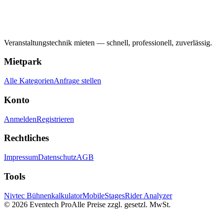
Veranstaltungstechnik mieten — schnell, professionell, zuverlässig.
Mietpark
Alle Kategorien
Anfrage stellen
Konto
Anmelden
Registrieren
Rechtliches
Impressum
Datenschutz
AGB
Tools
Nivtec Bühnenkalkulator
MobileStages
Rider Analyzer
©
2026
Eventech Pro
Alle Preise zzgl. gesetzl. MwSt.