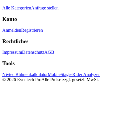
Alle Kategorien
Anfrage stellen
Konto
Anmelden
Registrieren
Rechtliches
Impressum
Datenschutz
AGB
Tools
Nivtec Bühnenkalkulator
MobileStages
Rider Analyzer
©
2026
Eventech Pro
Alle Preise zzgl. gesetzl. MwSt.