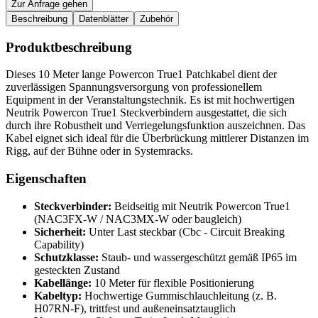
Zur Anfrage gehen
Beschreibung
Datenblätter
Zubehör
Produktbeschreibung
Dieses 10 Meter lange Powercon True1 Patchkabel dient der
zuverlässigen Spannungsversorgung von professionellem
Equipment in der Veranstaltungstechnik. Es ist mit hochwertigen
Neutrik Powercon True1 Steckverbindern ausgestattet, die sich
durch ihre Robustheit und Verriegelungsfunktion auszeichnen. Das
Kabel eignet sich ideal für die Überbrückung mittlerer Distanzen im
Rigg, auf der Bühne oder in Systemracks.
Eigenschaften
Steckverbinder:
Beidseitig mit Neutrik Powercon True1
(NAC3FX-W / NAC3MX-W oder baugleich)
Sicherheit:
Unter Last steckbar (Cbc - Circuit Breaking
Capability)
Schutzklasse:
Staub- und wassergeschützt gemäß IP65 im
gesteckten Zustand
Kabellänge:
10 Meter für flexible Positionierung
Kabeltyp:
Hochwertige Gummischlauchleitung (z. B.
H07RN-F), trittfest und außeneinsatztauglich