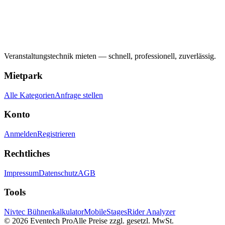
Veranstaltungstechnik mieten — schnell, professionell, zuverlässig.
Mietpark
Alle Kategorien
Anfrage stellen
Konto
Anmelden
Registrieren
Rechtliches
Impressum
Datenschutz
AGB
Tools
Nivtec Bühnenkalkulator
MobileStages
Rider Analyzer
©
2026
Eventech Pro
Alle Preise zzgl. gesetzl. MwSt.