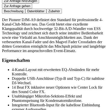
Zur Anfrage hinzufügen
Zur Anfrage gehen
Beschreibung
Datenblätter
Zubehör
Der Pioneer DJM-A9 definiert den Standard für professionelle 4-
Kanal-Club-Mixer neu. Das Gerät bietet eine exzellente
Klangqualität durch hochwertige 32-Bit-A/D-Wandler von ESS
Technology und zeichnet sich durch seine intuitive Bedienbarkeit
sowie eine Vielzahl an Anschlussmöglichkeiten aus. Dank der
verbesserten Kanal-Fader und des Magvel Fader Crossfaders der
dritten Generation ermöglicht das Mischpult präzise und langlebige
Performance im anspruchsvollen Event-Einsatz.
Eigenschaften
4-Kanal-Layout mit erweiterten EQ-Abständen für mehr
Kontrolle.
Doppelte USB-Anschlüsse (Typ-B und Typ-C) für nahtlose
DJ-Wechsel.
14 Beat FX inklusive neuer Optionen wie Center Lock für
den Sound Color FX.
Unabhängiger Mikrofon-Sektions-Effekt und
Phantomspeisung für Kondensatormikrofone.
Integrierter Bluetooth-Input für die kabellose Einbindung
externer Audioquellen.