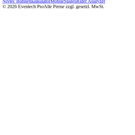
Nivtec Bühnenkalkulator
MobileStages
Rider Analyzer
©
2026
Eventech Pro
Alle Preise zzgl. gesetzl. MwSt.