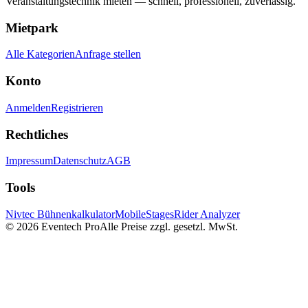
Veranstaltungstechnik mieten — schnell, professionell, zuverlässig.
Mietpark
Alle Kategorien
Anfrage stellen
Konto
Anmelden
Registrieren
Rechtliches
Impressum
Datenschutz
AGB
Tools
Nivtec Bühnenkalkulator
MobileStages
Rider Analyzer
©
2026
Eventech Pro
Alle Preise zzgl. gesetzl. MwSt.