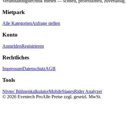
Veranstaltungstechnik mieten — schnell, professionell, zuverlässig.
Mietpark
Alle Kategorien
Anfrage stellen
Konto
Anmelden
Registrieren
Rechtliches
Impressum
Datenschutz
AGB
Tools
Nivtec Bühnenkalkulator
MobileStages
Rider Analyzer
©
2026
Eventech Pro
Alle Preise zzgl. gesetzl. MwSt.