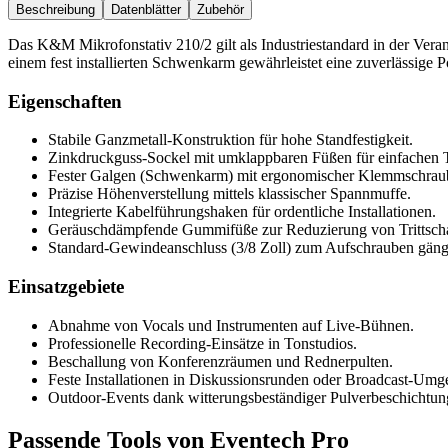
Beschreibung
Datenblätter
Zubehör
Das K&M Mikrofonstativ 210/2 gilt als Industriestandard in der Veran
einem fest installierten Schwenkarm gewährleistet eine zuverlässige
Eigenschaften
Stabile Ganzmetall-Konstruktion für hohe Standfestigkeit.
Zinkdruckguss-Sockel mit umklappbaren Füßen für einfachen T
Fester Galgen (Schwenkarm) mit ergonomischer Klemmschrau
Präzise Höhenverstellung mittels klassischer Spannmuffe.
Integrierte Kabelführungshaken für ordentliche Installationen.
Geräuschdämpfende Gummifüße zur Reduzierung von Trittscha
Standard-Gewindeanschluss (3/8 Zoll) zum Aufschrauben gäng
Einsatzgebiete
Abnahme von Vocals und Instrumenten auf Live-Bühnen.
Professionelle Recording-Einsätze in Tonstudios.
Beschallung von Konferenzräumen und Rednerpulten.
Feste Installationen in Diskussionsrunden oder Broadcast-Um
Outdoor-Events dank witterungsbeständiger Pulverbeschichtun
Passende Tools von Eventech Pro