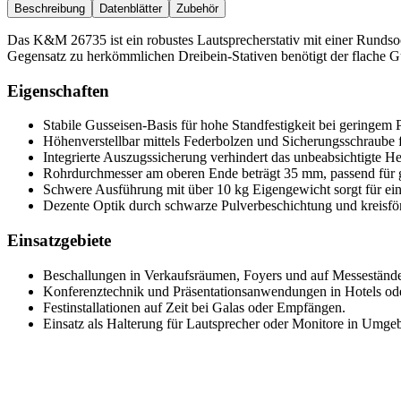
Beschreibung
Datenblätter
Zubehör
Das K&M 26735 ist ein robustes Lautsprecherstativ mit einer Rundsoc
Gegensatz zu herkömmlichen Dreibein-Stativen benötigt der flache Gus
Eigenschaften
Stabile Gusseisen-Basis für hohe Standfestigkeit bei geringem P
Höhenverstellbar mittels Federbolzen und Sicherungsschraube 
Integrierte Auszugssicherung verhindert das unbeabsichtigte H
Rohrdurchmesser am oberen Ende beträgt 35 mm, passend für g
Schwere Ausführung mit über 10 kg Eigengewicht sorgt für ei
Dezente Optik durch schwarze Pulverbeschichtung und kreisfö
Einsatzgebiete
Beschallungen in Verkaufsräumen, Foyers und auf Messeständ
Konferenztechnik und Präsentationsanwendungen in Hotels od
Festinstallationen auf Zeit bei Galas oder Empfängen.
Einsatz als Halterung für Lautsprecher oder Monitore in Umg