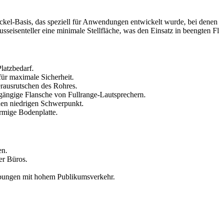
kel-Basis, das speziell für Anwendungen entwickelt wurde, bei denen 
seisenteller eine minimale Stellfläche, was den Einsatz in beengten Fl
latzbedarf.
für maximale Sicherheit.
erausrutschen des Rohres.
ängige Flansche von Fullrange-Lautsprechern.
nen niedrigen Schwerpunkt.
rmige Bodenplatte.
en.
er Büros.
ebungen mit hohem Publikumsverkehr.