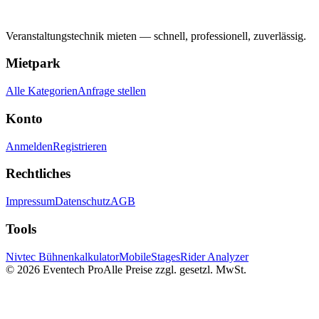
Veranstaltungstechnik mieten — schnell, professionell, zuverlässig.
Mietpark
Alle Kategorien
Anfrage stellen
Konto
Anmelden
Registrieren
Rechtliches
Impressum
Datenschutz
AGB
Tools
Nivtec Bühnenkalkulator
MobileStages
Rider Analyzer
©
2026
Eventech Pro
Alle Preise zzgl. gesetzl. MwSt.