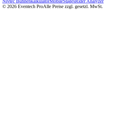
Nivtec Bühnenkalkulator
MobileStages
Rider Analyzer
©
2026
Eventech Pro
Alle Preise zzgl. gesetzl. MwSt.