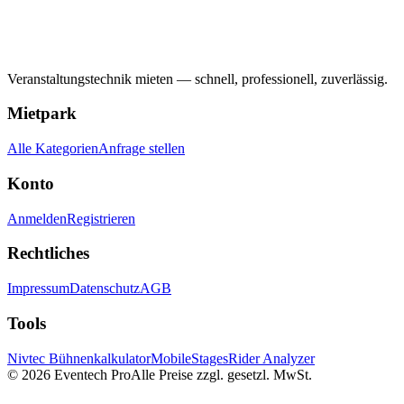
Veranstaltungstechnik mieten — schnell, professionell, zuverlässig.
Mietpark
Alle Kategorien
Anfrage stellen
Konto
Anmelden
Registrieren
Rechtliches
Impressum
Datenschutz
AGB
Tools
Nivtec Bühnenkalkulator
MobileStages
Rider Analyzer
©
2026
Eventech Pro
Alle Preise zzgl. gesetzl. MwSt.