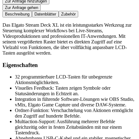
Zur Anfrage hinzufügen
Zur Anfrage gehen
Beschreibung
Datenblätter
Zubehör
Das Elgato Stream Deck XL ist ein leistungsstarkes Werkzeug zur
Steuerung komplexer Workflows bei Live-Streams,
Videoproduktionen und professionellen IT-Anwendungen. Mit
seinem vergrößerten Raster bietet es direkten Zugriff auf eine
Vielzahl von Funktionen, die über vollflächig anpassbare LCD-
Tasten ausgelöst werden.
Eigenschaften
32 programmierbare LCD-Tasten für unbegrenzte
Aktionsmöglichkeiten.
Visuelles Feedback: Tasten zeigen Symbole oder
Statusänderungen in Echtzeit an.
Integration in führende Software-Lösungen wie OBS Studio,
vMix, Elgato Game Capture und diverse DAW-Systeme.
Ordner-Funktion: Verschachtelung von Aktionen ermöglicht
den Zugriff auf hunderte Befehle.
Multiaction-Support: Ausführung mehrerer Befehle
gleichzeitig oder in festen Zeitabständen mit nur einem
Tastendruck.
Abnehmbares USB-C-Kabel und ein stabiler, magnetischer