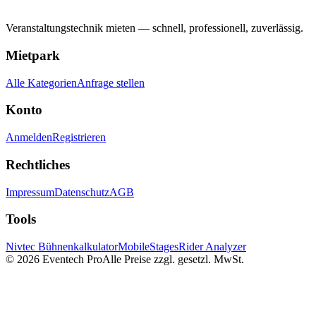
Veranstaltungstechnik mieten — schnell, professionell, zuverlässig.
Mietpark
Alle Kategorien
Anfrage stellen
Konto
Anmelden
Registrieren
Rechtliches
Impressum
Datenschutz
AGB
Tools
Nivtec Bühnenkalkulator
MobileStages
Rider Analyzer
©
2026
Eventech Pro
Alle Preise zzgl. gesetzl. MwSt.