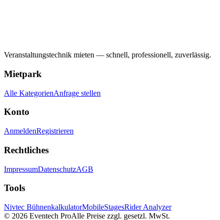
Veranstaltungstechnik mieten — schnell, professionell, zuverlässig.
Mietpark
Alle Kategorien
Anfrage stellen
Konto
Anmelden
Registrieren
Rechtliches
Impressum
Datenschutz
AGB
Tools
Nivtec Bühnenkalkulator
MobileStages
Rider Analyzer
©
2026
Eventech Pro
Alle Preise zzgl. gesetzl. MwSt.