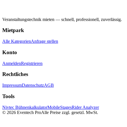
Veranstaltungstechnik mieten — schnell, professionell, zuverlässig.
Mietpark
Alle Kategorien
Anfrage stellen
Konto
Anmelden
Registrieren
Rechtliches
Impressum
Datenschutz
AGB
Tools
Nivtec Bühnenkalkulator
MobileStages
Rider Analyzer
©
2026
Eventech Pro
Alle Preise zzgl. gesetzl. MwSt.