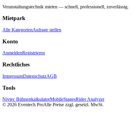
Veranstaltungstechnik mieten — schnell, professionell, zuverlässig.
Mietpark
Alle Kategorien
Anfrage stellen
Konto
Anmelden
Registrieren
Rechtliches
Impressum
Datenschutz
AGB
Tools
Nivtec Bühnenkalkulator
MobileStages
Rider Analyzer
©
2026
Eventech Pro
Alle Preise zzgl. gesetzl. MwSt.