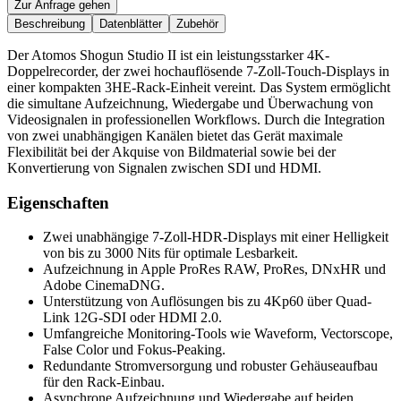
Zur Anfrage gehen
Beschreibung
Datenblätter
Zubehör
Der Atomos Shogun Studio II ist ein leistungsstarker 4K-
Doppelrecorder, der zwei hochauflösende 7-Zoll-Touch-Displays in
einer kompakten 3HE-Rack-Einheit vereint. Das System ermöglicht
die simultane Aufzeichnung, Wiedergabe und Überwachung von
Videosignalen in professionellen Workflows. Durch die Integration
von zwei unabhängigen Kanälen bietet das Gerät maximale
Flexibilität bei der Akquise von Bildmaterial sowie bei der
Konvertierung von Signalen zwischen SDI und HDMI.
Eigenschaften
Zwei unabhängige 7-Zoll-HDR-Displays mit einer Helligkeit
von bis zu 3000 Nits für optimale Lesbarkeit.
Aufzeichnung in Apple ProRes RAW, ProRes, DNxHR und
Adobe CinemaDNG.
Unterstützung von Auflösungen bis zu 4Kp60 über Quad-
Link 12G-SDI oder HDMI 2.0.
Umfangreiche Monitoring-Tools wie Waveform, Vectorscope,
False Color und Fokus-Peaking.
Redundante Stromversorgung und robuster Gehäuseaufbau
für den Rack-Einbau.
Asynchrone Aufzeichnung und Wiedergabe auf beiden