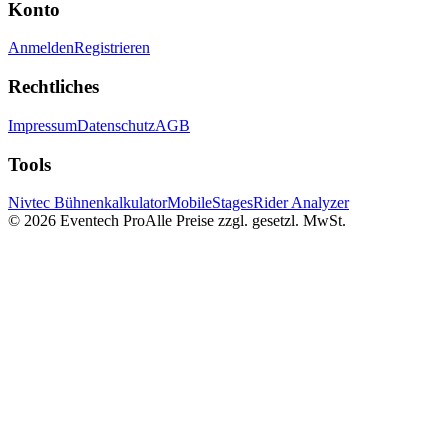
Konto
Anmelden
Registrieren
Rechtliches
Impressum
Datenschutz
AGB
Tools
Nivtec Bühnenkalkulator
MobileStages
Rider Analyzer
©
2026
Eventech Pro
Alle Preise zzgl. gesetzl. MwSt.