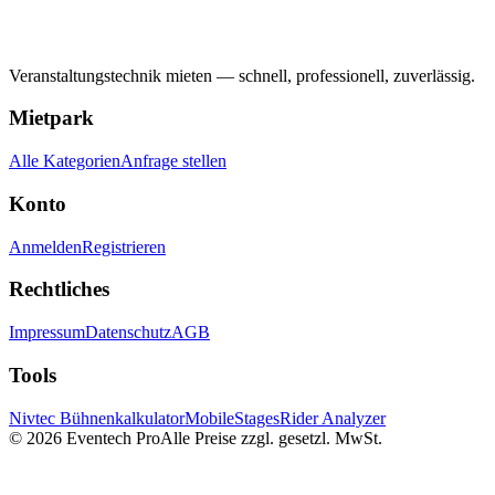
Veranstaltungstechnik mieten — schnell, professionell, zuverlässig.
Mietpark
Alle Kategorien
Anfrage stellen
Konto
Anmelden
Registrieren
Rechtliches
Impressum
Datenschutz
AGB
Tools
Nivtec Bühnenkalkulator
MobileStages
Rider Analyzer
©
2026
Eventech Pro
Alle Preise zzgl. gesetzl. MwSt.