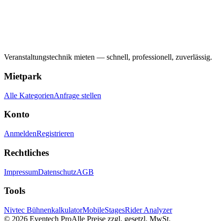
Veranstaltungstechnik mieten — schnell, professionell, zuverlässig.
Mietpark
Alle Kategorien
Anfrage stellen
Konto
Anmelden
Registrieren
Rechtliches
Impressum
Datenschutz
AGB
Tools
Nivtec Bühnenkalkulator
MobileStages
Rider Analyzer
©
2026
Eventech Pro
Alle Preise zzgl. gesetzl. MwSt.