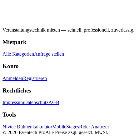
Veranstaltungstechnik mieten — schnell, professionell, zuverlässig.
Mietpark
Alle Kategorien
Anfrage stellen
Konto
Anmelden
Registrieren
Rechtliches
Impressum
Datenschutz
AGB
Tools
Nivtec Bühnenkalkulator
MobileStages
Rider Analyzer
©
2026
Eventech Pro
Alle Preise zzgl. gesetzl. MwSt.