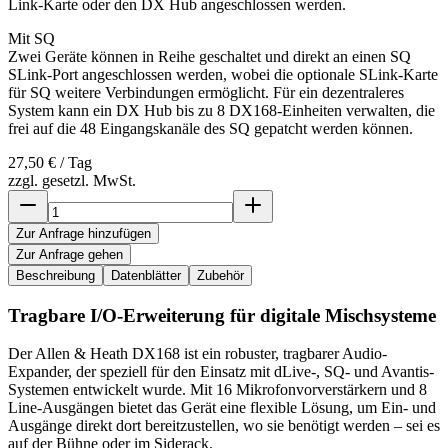
Link-Karte oder den DX Hub angeschlossen werden.
Mit SQ
Zwei Geräte können in Reihe geschaltet und direkt an einen SQ
SLink-Port angeschlossen werden, wobei die optionale SLink-Karte
für SQ weitere Verbindungen ermöglicht. Für ein dezentraleres
System kann ein DX Hub bis zu 8 DX168-Einheiten verwalten, die
frei auf die 48 Eingangskanäle des SQ gepatcht werden können.
27,50 €
/ Tag
zzgl. gesetzl. MwSt.
Zur Anfrage hinzufügen
Zur Anfrage gehen
Beschreibung
Datenblätter
Zubehör
Tragbare I/O-Erweiterung für digitale Mischsysteme
Der Allen & Heath DX168 ist ein robuster, tragbarer Audio-
Expander, der speziell für den Einsatz mit dLive-, SQ- und Avantis-
Systemen entwickelt wurde. Mit 16 Mikrofonvorverstärkern und 8
Line-Ausgängen bietet das Gerät eine flexible Lösung, um Ein- und
Ausgänge direkt dort bereitzustellen, wo sie benötigt werden – sei es
auf der Bühne oder im Siderack.