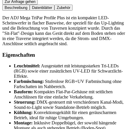
Zur Anfrage gehen
Beschreibung
Datenblätter
Zubehör
Der ADJ Mega TriPar Profile Plus ist ein kompakter LED-
Scheinwerfer in flacher Bauweise, der speziell für das Up-Lighting
und die Beleuchtung von Traversen konzipiert wurde. Durch das
"Sit-Flat"-Design kann das Gerät direkt auf dem Boden stehen oder
in eine Traverse integriert werden, da die Strom- und DMX-
Anschlüsse seitlich angebracht sind.
Eigenschaften
Leuchtmittel:
Ausgestattet mit leistungsstarken Tri-LEDs
(RGB) sowie einer zusätzlichen UV-LED für Schwarzlicht-
Effekte.
Farbmischung:
Stufenlose RGB+UV Farbmischung ohne
Farbschatten im Nahbereich.
Bauform:
Kompaktes Flat-Par-Gehäuse mit seitlichen
Anschlüssen für eine einfache Verkabelung.
Steuerung:
DMX-gesteuert mit verschiedenen Kanal-Modi,
Sound-to-Light sowie Standalone-Betrieb möglich.
Kühlung:
Konvektionsgekühlt für einen geräuscharmen
Betrieb, ideal für ruhige Umgebungen.
Montage:
Inklusive Doppelbügel, der sowohl hängende
Montage als auch stehenden Betrieb (Boden-Spot)